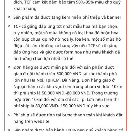
dịch. TCF cam kết đảm bảo tầm 90%-95% mẫu cho quý
khách hàng
Sản phẩm đã được tặng kèm miễn phí thiệp và banner
TCF cố gắng đáp ứng tốt nhất mẫu hoa mà bạn chọn,
tuy nhiên, một số mùa không có loại hoa đó hoặc hoa
còn búp chưa kịp nở nở hoa ly, loa kèn, một số mùa hồ
điệp cắt cành không có hàng vậy nên TCF sẽ cố gắng
đáp ứng hoa và giữ được form hoa như mẫu khách đã
tin tưởng chọn lựa nhất có thể.
Đơn hàng sẽ được miễn phí đối với sản phẩm được
giao ở nội thành trên 500,000 VND tại các thành phố
lớn như Hà Nội, TpHCM, Đà Nẵng. Đơn hàng giao ở
Ngoại thành các khu vực trên trong phạm vi dưới 10km
thì phí ship là 50,000 VND -80,000 VND. Trong trường
hợp trên 10km đối với địa chỉ các Tp. Lớn nêu trên thì
phí ship là 80,000 VND- 150,000 VND tùy khu vực.
Phí ship sẽ được tính tại bước thanh toán khi khách đặt
hàng trên website
Sản phẩm được bảo hành 100% nên quý khách hàng có