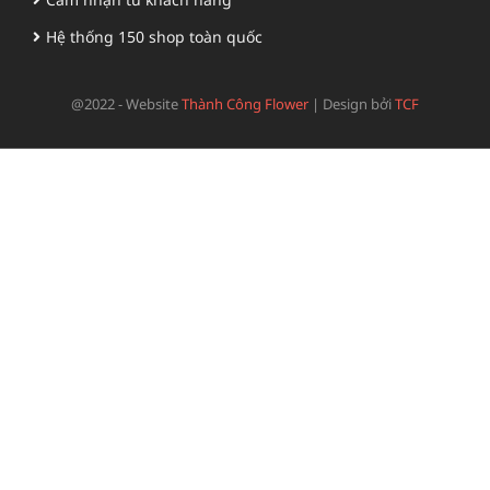
Hệ thống 150 shop toàn quốc
@2022 - Website
Thành Công Flower
|
Design bởi
TCF