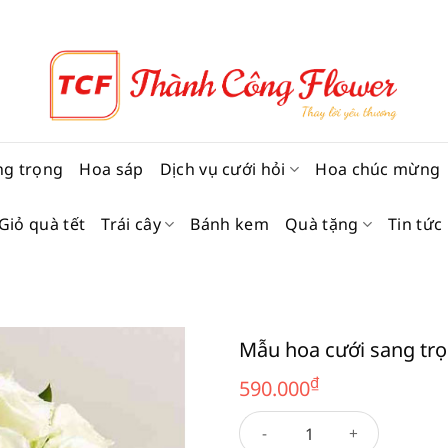
ng trọng
Hoa sáp
Dịch vụ cưới hỏi
Hoa chúc mừng
Giỏ quà tết
Trái cây
Bánh kem
Quà tặng
Tin tức
Mẫu hoa cưới sang tr
₫
590.000
Mẫu hoa cưới sang trọng 59 