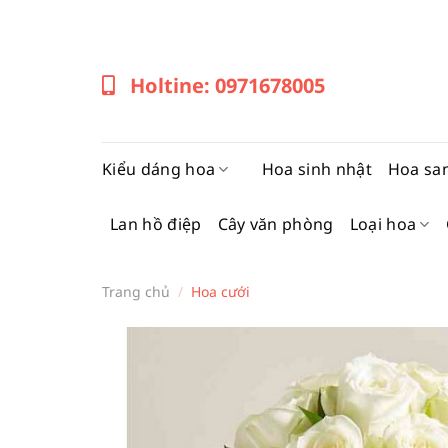
Bỏ
qua
nội
Holtine: 0971678005
dung
Kiểu dáng hoa
Hoa sinh nhật
Hoa sa
Lan hồ điệp
Cây văn phòng
Loại hoa
Trang chủ
/
Hoa cưới