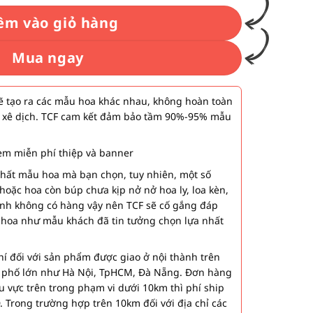
êm vào giỏ hàng
Mua ngay
 tạo ra các mẫu hoa khác nhau, không hoàn toàn
 xê dịch. TCF cam kết đảm bảo tầm 90%-95% mẫu
m miễn phí thiệp và banner
nhất mẫu hoa mà bạn chọn, tuy nhiên, một số
hoặc hoa còn búp chưa kịp nở nở hoa ly, loa kèn,
ành không có hàng vậy nên TCF sẽ cố gắng đáp
 hoa như mẫu khách đã tin tưởng chọn lựa nhất
í đối với sản phẩm được giao ở nội thành trên
h phố lớn như Hà Nội, TpHCM, Đà Nẵng. Đơn hàng
u vực trên trong phạm vi dưới 10km thì phí ship
. Trong trường hợp trên 10km đối với địa chỉ các