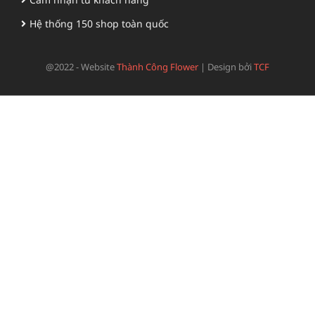
Hệ thống 150 shop toàn quốc
@2022 - Website
Thành Công Flower
|
Design bởi
TCF