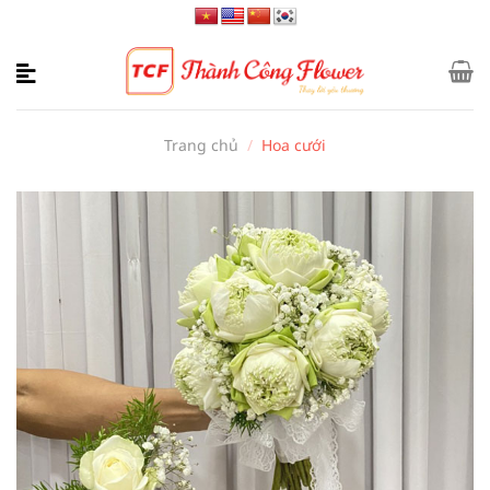
Bỏ
qua
nội
dung
Trang chủ
/
Hoa cưới