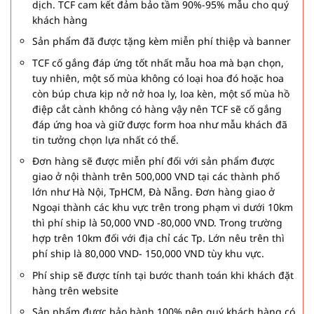
dịch. TCF cam kết đảm bảo tầm 90%-95% mẫu cho quý
khách hàng
Sản phẩm đã được tặng kèm miễn phí thiệp và banner
TCF cố gắng đáp ứng tốt nhất mẫu hoa mà bạn chọn,
tuy nhiên, một số mùa không có loại hoa đó hoặc hoa
còn búp chưa kịp nở nở hoa ly, loa kèn, một số mùa hồ
điệp cắt cành không có hàng vậy nên TCF sẽ cố gắng
đáp ứng hoa và giữ được form hoa như mẫu khách đã
tin tưởng chọn lựa nhất có thể.
Đơn hàng sẽ được miễn phí đối với sản phẩm được
giao ở nội thành trên 500,000 VND tại các thành phố
lớn như Hà Nội, TpHCM, Đà Nẵng. Đơn hàng giao ở
Ngoại thành các khu vực trên trong phạm vi dưới 10km
thì phí ship là 50,000 VND -80,000 VND. Trong trường
hợp trên 10km đối với địa chỉ các Tp. Lớn nêu trên thì
phí ship là 80,000 VND- 150,000 VND tùy khu vực.
Phí ship sẽ được tính tại bước thanh toán khi khách đặt
hàng trên website
Sản phẩm được bảo hành 100% nên quý khách hàng có