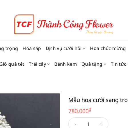
ng trọng
Hoa sáp
Dịch vụ cưới hỏi
Hoa chúc mừng
Giỏ quà tết
Trái cây
Bánh kem
Quà tặng
Tin tức
Mẫu hoa cưới sang tr
₫
780.000
Mẫu hoa cưới sang trọng 96 