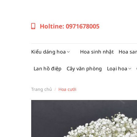
Bỏ
qua
nội
Holtine: 0971678005
dung
Kiểu dáng hoa
Hoa sinh nhật
Hoa sa
Lan hồ điệp
Cây văn phòng
Loại hoa
Trang chủ
/
Hoa cưới