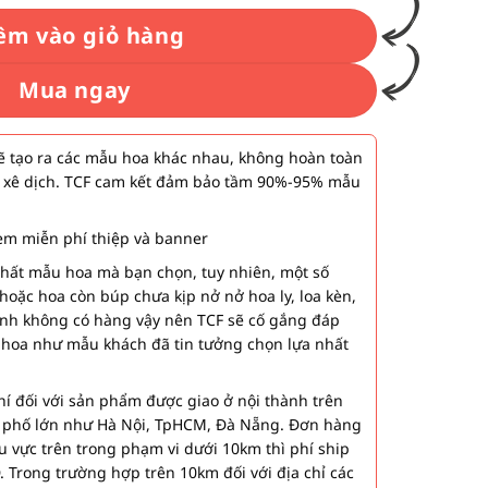
êm vào giỏ hàng
Mua ngay
 tạo ra các mẫu hoa khác nhau, không hoàn toàn
 xê dịch. TCF cam kết đảm bảo tầm 90%-95% mẫu
m miễn phí thiệp và banner
nhất mẫu hoa mà bạn chọn, tuy nhiên, một số
hoặc hoa còn búp chưa kịp nở nở hoa ly, loa kèn,
ành không có hàng vậy nên TCF sẽ cố gắng đáp
 hoa như mẫu khách đã tin tưởng chọn lựa nhất
í đối với sản phẩm được giao ở nội thành trên
h phố lớn như Hà Nội, TpHCM, Đà Nẵng. Đơn hàng
u vực trên trong phạm vi dưới 10km thì phí ship
. Trong trường hợp trên 10km đối với địa chỉ các