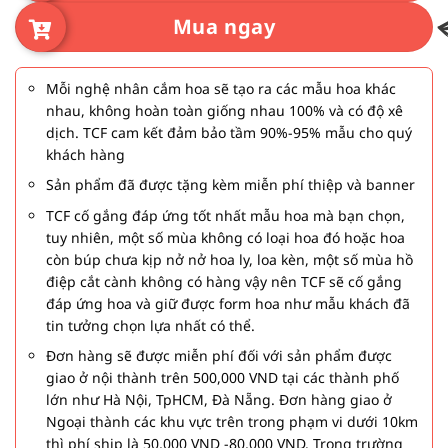
Mua ngay
Mỗi nghệ nhân cắm hoa sẽ tạo ra các mẫu hoa khác
nhau, không hoàn toàn giống nhau 100% và có độ xê
dịch. TCF cam kết đảm bảo tầm 90%-95% mẫu cho quý
khách hàng
Sản phẩm đã được tặng kèm miễn phí thiệp và banner
TCF cố gắng đáp ứng tốt nhất mẫu hoa mà bạn chọn,
tuy nhiên, một số mùa không có loại hoa đó hoặc hoa
còn búp chưa kịp nở nở hoa ly, loa kèn, một số mùa hồ
điệp cắt cành không có hàng vậy nên TCF sẽ cố gắng
đáp ứng hoa và giữ được form hoa như mẫu khách đã
tin tưởng chọn lựa nhất có thể.
Đơn hàng sẽ được miễn phí đối với sản phẩm được
giao ở nội thành trên 500,000 VND tại các thành phố
lớn như Hà Nội, TpHCM, Đà Nẵng. Đơn hàng giao ở
Ngoại thành các khu vực trên trong phạm vi dưới 10km
thì phí ship là 50,000 VND -80,000 VND. Trong trường