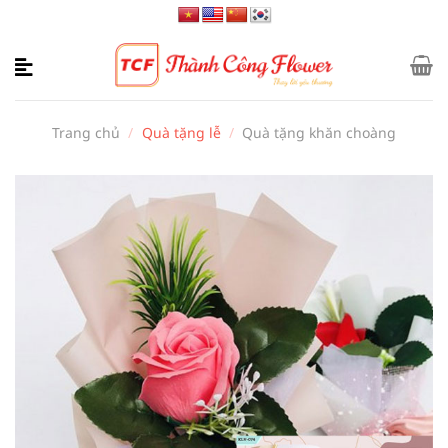
Bỏ
qua
nội
dung
Trang chủ
/
Quà tặng lễ
/
Quà tặng khăn choàng