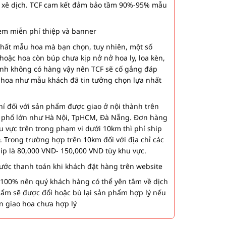
 xê dịch. TCF cam kết đảm bảo tầm 90%-95% mẫu
m miễn phí thiệp và banner
nhất mẫu hoa mà bạn chọn, tuy nhiên, một số
hoặc hoa còn búp chưa kịp nở nở hoa ly, loa kèn,
ành không có hàng vậy nên TCF sẽ cố gắng đáp
 hoa như mẫu khách đã tin tưởng chọn lựa nhất
í đối với sản phẩm được giao ở nội thành trên
h phố lớn như Hà Nội, TpHCM, Đà Nẵng. Đơn hàng
u vực trên trong phạm vi dưới 10km thì phí ship
. Trong trường hợp trên 10km đối với địa chỉ các
hip là 80,000 VND- 150,000 VND tùy khu vực.
 bước thanh toán khi khách đặt hàng trên website
00% nên quý khách hàng có thể yên tâm về dịch
phẩm sẽ được đổi hoặc bù lại sản phẩm hợp lý nếu
n giao hoa chưa hợp lý