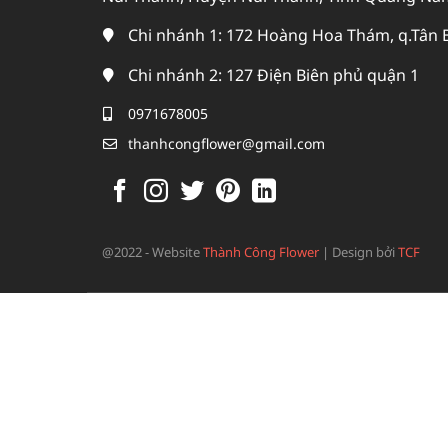
Chi nhánh 1: 172 Hoàng Hoa Thám, q.Tân 
Chi nhánh 2: 127 Điện Biên phủ quận 1
0971678005
thanhcongflower@gmail.com
@2022 - Website
Thành Công Flower
|
Design bởi
TCF