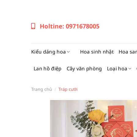
Bỏ
qua
nội
Holtine: 0971678005
dung
Kiểu dáng hoa
Hoa sinh nhật
Hoa sa
Lan hồ điệp
Cây văn phòng
Loại hoa
Trang chủ
/
Tráp cưới