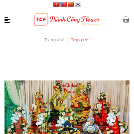
Bỏ
qua
nội
dung
Trang chủ
/
Tráp cưới