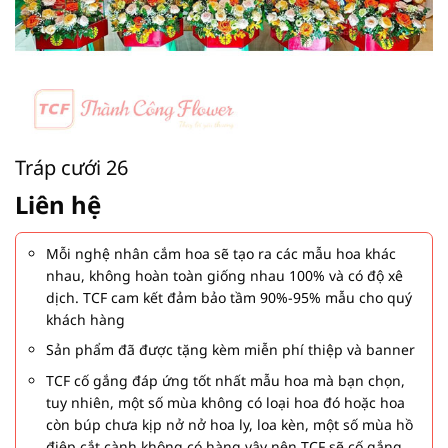
Tráp cưới 26
Liên hệ
Mỗi nghệ nhân cắm hoa sẽ tạo ra các mẫu hoa khác
nhau, không hoàn toàn giống nhau 100% và có độ xê
dịch. TCF cam kết đảm bảo tầm 90%-95% mẫu cho quý
khách hàng
Sản phẩm đã được tặng kèm miễn phí thiệp và banner
TCF cố gắng đáp ứng tốt nhất mẫu hoa mà bạn chọn,
tuy nhiên, một số mùa không có loại hoa đó hoặc hoa
còn búp chưa kịp nở nở hoa ly, loa kèn, một số mùa hồ
điệp cắt cành không có hàng vậy nên TCF sẽ cố gắng