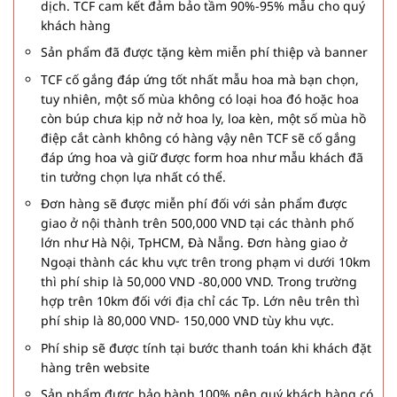
dịch. TCF cam kết đảm bảo tầm 90%-95% mẫu cho quý
khách hàng
Sản phẩm đã được tặng kèm miễn phí thiệp và banner
TCF cố gắng đáp ứng tốt nhất mẫu hoa mà bạn chọn,
tuy nhiên, một số mùa không có loại hoa đó hoặc hoa
còn búp chưa kịp nở nở hoa ly, loa kèn, một số mùa hồ
điệp cắt cành không có hàng vậy nên TCF sẽ cố gắng
đáp ứng hoa và giữ được form hoa như mẫu khách đã
tin tưởng chọn lựa nhất có thể.
Đơn hàng sẽ được miễn phí đối với sản phẩm được
giao ở nội thành trên 500,000 VND tại các thành phố
lớn như Hà Nội, TpHCM, Đà Nẵng. Đơn hàng giao ở
Ngoại thành các khu vực trên trong phạm vi dưới 10km
thì phí ship là 50,000 VND -80,000 VND. Trong trường
hợp trên 10km đối với địa chỉ các Tp. Lớn nêu trên thì
phí ship là 80,000 VND- 150,000 VND tùy khu vực.
Phí ship sẽ được tính tại bước thanh toán khi khách đặt
hàng trên website
Sản phẩm được bảo hành 100% nên quý khách hàng có