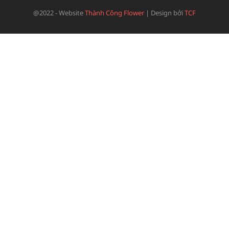
@2022 - Website
Thành Công Flower
|
Design bởi
TCF