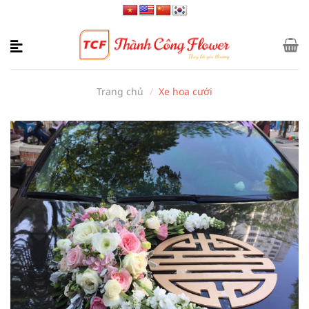
Bỏ
qua
nội
dung
Trang chủ
/
Xe hoa cưới