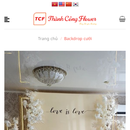
Bỏ
qua
nội
dung
Trang chủ
/
Backdrop cưới