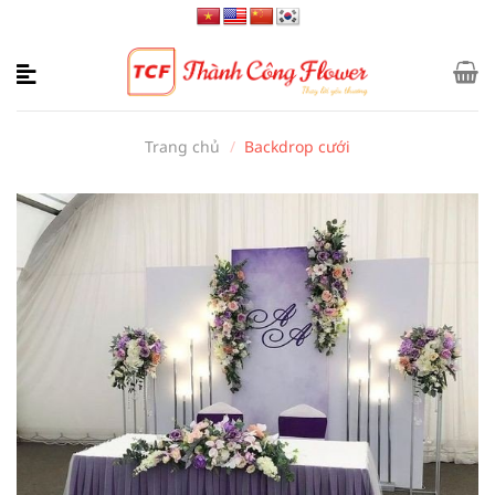
Bỏ
qua
nội
dung
Trang chủ
/
Backdrop cưới