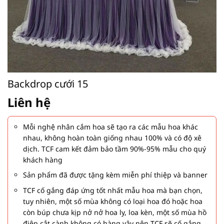
Backdrop cưới 15
Liên hệ
Mỗi nghệ nhân cắm hoa sẽ tạo ra các mẫu hoa khác
nhau, không hoàn toàn giống nhau 100% và có độ xê
dịch. TCF cam kết đảm bảo tầm 90%-95% mẫu cho quý
khách hàng
Sản phẩm đã được tặng kèm miễn phí thiệp và banner
TCF cố gắng đáp ứng tốt nhất mẫu hoa mà bạn chọn,
tuy nhiên, một số mùa không có loại hoa đó hoặc hoa
còn búp chưa kịp nở nở hoa ly, loa kèn, một số mùa hồ
điệp cắt cành không có hàng vậy nên TCF sẽ cố gắng