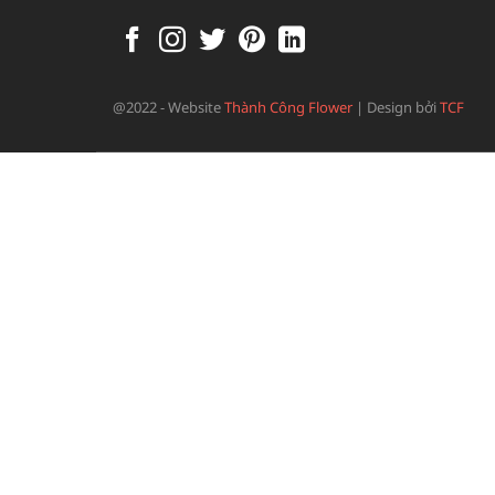
@2022 - Website
Thành Công Flower
|
Design bởi
TCF