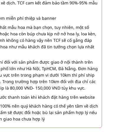
 xê dịch. TCF cam kết đảm bảo tầm 90%-95% mẫu
m miễn phí thiệp và banner
nhất mẫu hoa mà bạn chọn, tuy nhiên, một số
hoặc hoa còn búp chưa kịp nở nở hoa ly, loa kèn,
ành không có hàng vậy nên TCF sẽ cố gắng đáp
 hoa như mẫu khách đã tin tưởng chọn lựa nhất
í đối với sản phẩm được giao ở nội thành trên
h phố lớn như Hà Nội, TpHCM, Đà Nẵng. Đơn hàng
u vực trên trong phạm vi dưới 10km thì phí ship
. Trong trường hợp trên 10km đối với địa chỉ các
hip là 80,000 VND- 150,000 VND tùy khu vực.
 bước thanh toán khi khách đặt hàng trên website
00% nên quý khách hàng có thể yên tâm về dịch
phẩm sẽ được đổi hoặc bù lại sản phẩm hợp lý nếu
n giao hoa chưa hợp lý