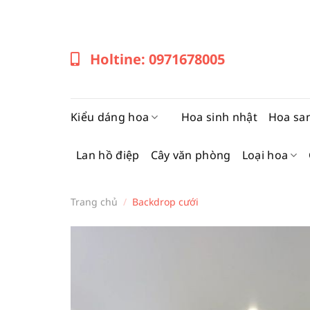
Bỏ
qua
nội
Holtine: 0971678005
dung
Kiểu dáng hoa
Hoa sinh nhật
Hoa sa
Lan hồ điệp
Cây văn phòng
Loại hoa
Trang chủ
/
Backdrop cưới