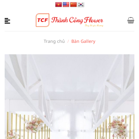
Bỏ
qua
nội
dung
Trang chủ
/
Bàn Gallery