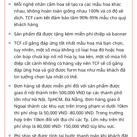
Mỗi nghệ nhân cắm hoa sẽ tạo ra các mẫu hoa khác
nhau, không hoàn toàn giống nhau 100% và có độ xê
dịch. TCF cam kết đảm bảo tầm 90%-95% mẫu cho quý
khách hàng
Sản phẩm đã được tặng kèm miễn phí thiệp và banner
TCF cố gắng đáp ứng tốt nhất mẫu hoa mà bạn chọn,
tuy nhiên, một số mùa không có loại hoa đó hoặc hoa
còn búp chưa kịp nở nở hoa ly, loa kèn, một số mùa hồ
điệp cắt cành không có hàng vậy nên TCF sẽ cố gắng
đáp ứng hoa và giữ được form hoa như mẫu khách đã
tin tưởng chọn lựa nhất có thể.
Đơn hàng sẽ được miễn phí đối với sản phẩm được
giao ở nội thành trên 500,000 VND tại các thành phố
lớn như Hà Nội, TpHCM, Đà Nẵng. Đơn hàng giao ở
Ngoại thành các khu vực trên trong phạm vi dưới 10km
thì phí ship là 50,000 VND -80,000 VND. Trong trường
hợp trên 10km đối với địa chỉ các Tp. Lớn nêu trên thì
phí ship là 80,000 VND- 150,000 VND tùy khu vực.
Phí ship sẽ được tính tại bước thanh toán khi khách đặt