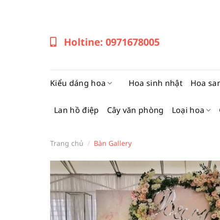
Bỏ
qua
nội
Holtine: 0971678005
dung
Kiểu dáng hoa
Hoa sinh nhật
Hoa sa
Lan hồ điệp
Cây văn phòng
Loại hoa
Trang chủ
/
Bàn Gallery