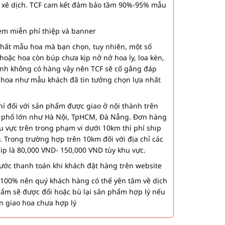
 xê dịch. TCF cam kết đảm bảo tầm 90%-95% mẫu
m miễn phí thiệp và banner
nhất mẫu hoa mà bạn chọn, tuy nhiên, một số
hoặc hoa còn búp chưa kịp nở nở hoa ly, loa kèn,
ành không có hàng vậy nên TCF sẽ cố gắng đáp
 hoa như mẫu khách đã tin tưởng chọn lựa nhất
í đối với sản phẩm được giao ở nội thành trên
h phố lớn như Hà Nội, TpHCM, Đà Nẵng. Đơn hàng
u vực trên trong phạm vi dưới 10km thì phí ship
. Trong trường hợp trên 10km đối với địa chỉ các
hip là 80,000 VND- 150,000 VND tùy khu vực.
 bước thanh toán khi khách đặt hàng trên website
00% nên quý khách hàng có thể yên tâm về dịch
phẩm sẽ được đổi hoặc bù lại sản phẩm hợp lý nếu
n giao hoa chưa hợp lý