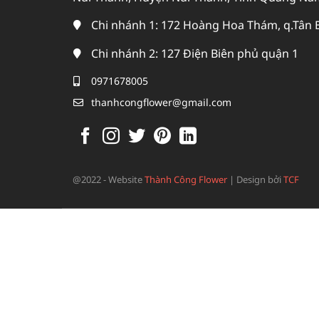
Chi nhánh 1: 172 Hoàng Hoa Thám, q.Tân 
Chi nhánh 2: 127 Điện Biên phủ quận 1
0971678005
thanhcongflower@gmail.com
@2022 - Website
Thành Công Flower
|
Design bởi
TCF