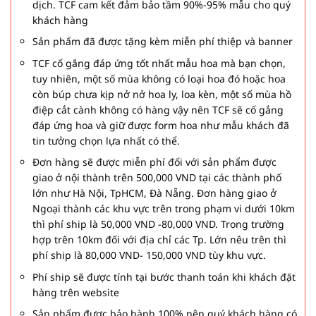
dịch. TCF cam kết đảm bảo tầm 90%-95% mẫu cho quý
khách hàng
Sản phẩm đã được tặng kèm miễn phí thiệp và banner
TCF cố gắng đáp ứng tốt nhất mẫu hoa mà bạn chọn,
tuy nhiên, một số mùa không có loại hoa đó hoặc hoa
còn búp chưa kịp nở nở hoa ly, loa kèn, một số mùa hồ
điệp cắt cành không có hàng vậy nên TCF sẽ cố gắng
đáp ứng hoa và giữ được form hoa như mẫu khách đã
tin tưởng chọn lựa nhất có thể.
Đơn hàng sẽ được miễn phí đối với sản phẩm được
giao ở nội thành trên 500,000 VND tại các thành phố
lớn như Hà Nội, TpHCM, Đà Nẵng. Đơn hàng giao ở
Ngoại thành các khu vực trên trong phạm vi dưới 10km
thì phí ship là 50,000 VND -80,000 VND. Trong trường
hợp trên 10km đối với địa chỉ các Tp. Lớn nêu trên thì
phí ship là 80,000 VND- 150,000 VND tùy khu vực.
Phí ship sẽ được tính tại bước thanh toán khi khách đặt
hàng trên website
Sản phẩm được bảo hành 100% nên quý khách hàng có