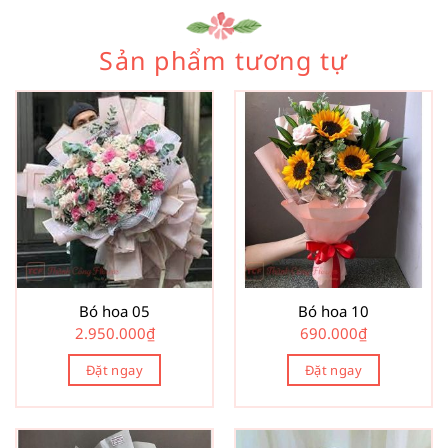
Sản phẩm tương tự
Bó hoa 05
Bó hoa 10
2.950.000
₫
690.000
₫
Đặt ngay
Đặt ngay