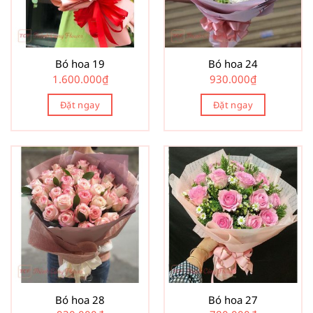
Bó hoa 19
Bó hoa 24
1.600.000
₫
930.000
₫
Đặt ngay
Đặt ngay
Bó hoa 28
Bó hoa 27