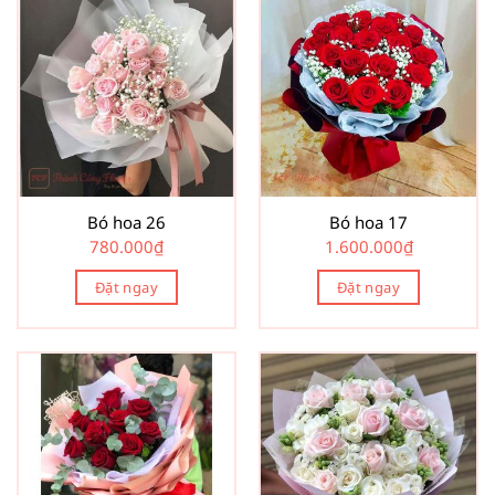
Bó hoa 26
Bó hoa 17
780.000
₫
1.600.000
₫
Đặt ngay
Đặt ngay