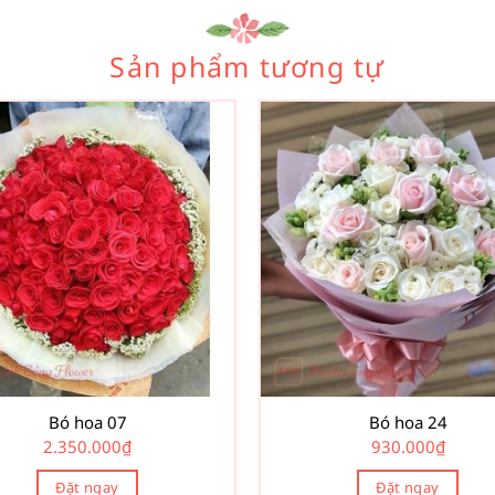
Sản phẩm tương tự
Bó hoa 07
Bó hoa 24
2.350.000
₫
930.000
₫
Đặt ngay
Đặt ngay