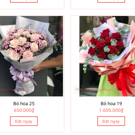
Bó hoa 25
Bó hoa 19
650.000
₫
1.600.000
₫
Đặt ngay
Đặt ngay