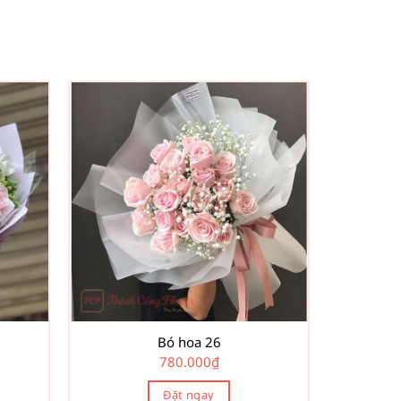
Bó hoa 26
780.000
₫
Đặt ngay