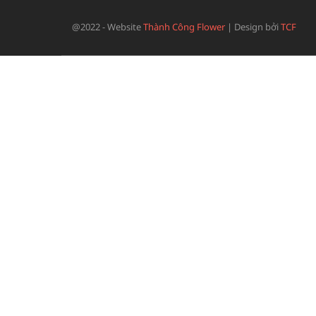
@2022 - Website
Thành Công Flower
|
Design bởi
TCF