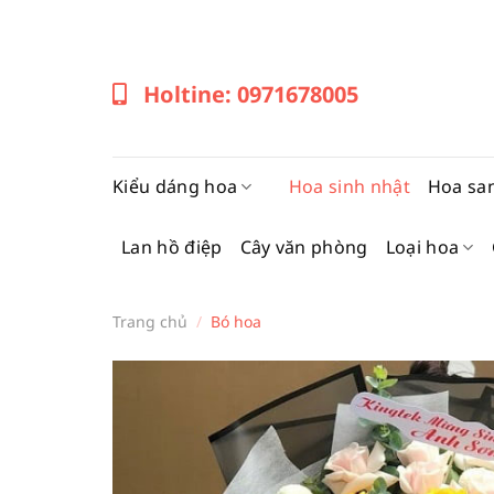
Bỏ
qua
nội
Holtine: 0971678005
dung
Kiểu dáng hoa
Hoa sinh nhật
Hoa sa
Lan hồ điệp
Cây văn phòng
Loại hoa
Trang chủ
/
Bó hoa