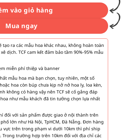
êm vào giỏ hàng
Mua ngay
 tạo ra các mẫu hoa khác nhau, không hoàn toàn
 xê dịch. TCF cam kết đảm bảo tầm 90%-95% mẫu
m miễn phí thiệp và banner
nhất mẫu hoa mà bạn chọn, tuy nhiên, một số
hoặc hoa còn búp chưa kịp nở nở hoa ly, loa kèn,
ành không có hàng vậy nên TCF sẽ cố gắng đáp
 hoa như mẫu khách đã tin tưởng chọn lựa nhất
í đối với sản phẩm được giao ở nội thành trên
h phố lớn như Hà Nội, TpHCM, Đà Nẵng. Đơn hàng
u vực trên trong phạm vi dưới 10km thì phí ship
. Trong trường hợp trên 10km đối với địa chỉ các