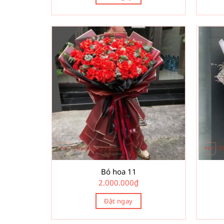
Bó hoa 11
2.000.000
₫
Đặt ngay