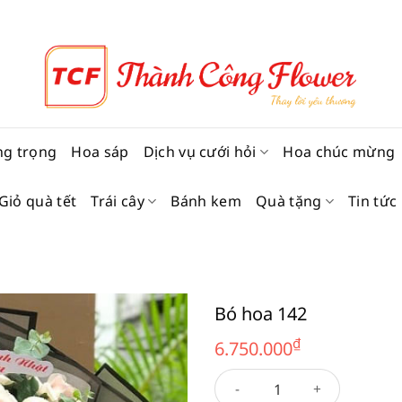
ng trọng
Hoa sáp
Dịch vụ cưới hỏi
Hoa chúc mừng
Giỏ quà tết
Trái cây
Bánh kem
Quà tặng
Tin tức
Bó hoa 142
₫
6.750.000
Bó hoa 142 số lượng