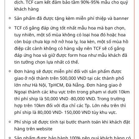
dịch. TCF cam kết đảm bảo tầm 90%-95% mẫu cho quý
khách hàng
Sản phẩm đã được tặng kèm miễn phí thiệp và banner
TCF cố gắng đáp ứng tốt nhất mẫu hoa mà bạn chọn,
tuy nhiên, một số mùa không có loại hoa đó hoặc hoa
còn búp chưa kịp nở nở hoa ly, loa kèn, một số mùa hồ
điệp cắt cành không có hàng vậy nên TCF sẽ cố gắng
đáp ứng hoa và giữ được form hoa như mẫu khách đã
tin tưởng chọn lựa nhất có thể.
Đơn hàng sẽ được miễn phí đối với sản phẩm được
giao ở nội thành trên 500,000 VND tại các thành phố
lớn như Hà Nội, TpHCM, Đà Nẵng. Đơn hàng giao ở
Ngoại thành các khu vực trên trong phạm vi dưới 10km
thì phí ship là 50,000 VND -80,000 VND. Trong trường
hợp trên 10km đối với địa chỉ các Tp. Lớn nêu trên thì
phí ship là 80,000 VND- 150,000 VND tùy khu vực.
Phí ship sẽ được tính tại bước thanh toán khi khách đặt
hàng trên website
Sản phẩm được bảo hành 100% nên quý khách hàng có