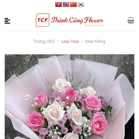
Bỏ
qua
nội
dung
Trang chủ
/
Loại hoa
/
Hoa hồng