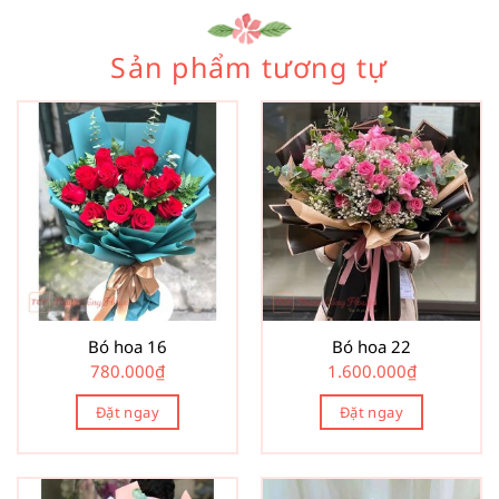
Sản phẩm tương tự
Bó hoa 16
Bó hoa 22
780.000
₫
1.600.000
₫
Đặt ngay
Đặt ngay