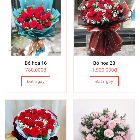
Bó hoa 16
Bó hoa 23
780.000
₫
1.900.000
₫
Đặt ngay
Đặt ngay