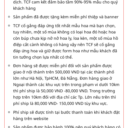
dịch. TCF cam kết đảm bảo tầm 90%-95% mẫu cho quý
khách hàng
Sản phẩm đã được tặng kèm miễn phí thiệp và banner
TCF cố gắng đáp ứng tốt nhất mẫu hoa mà bạn chọn,
tuy nhiên, một số mùa không có loại hoa đó hoặc hoa
còn búp chưa kịp nở nở hoa ly, loa kèn, một số mùa hồ
điệp cắt cành không có hàng vậy nên TCF sẽ cố gắng
đáp ứng hoa và giữ được form hoa như mẫu khách đã
tin tưởng chọn lựa nhất có thể.
Đơn hàng sẽ được miễn phí đối với sản phẩm được
giao ở nội thành trên 500,000 VND tại các thành phố
lớn như Hà Nội, TpHCM, Đà Nẵng. Đơn hàng giao ở
Ngoại thành các khu vực trên trong phạm vi dưới 10km
thì phí ship là 50,000 VND -80,000 VND. Trong trường
hợp trên 10km đối với địa chỉ các Tp. Lớn nêu trên thì
phí ship là 80,000 VND- 150,000 VND tùy khu vực.
Phí ship sẽ được tính tại bước thanh toán khi khách đặt
hàng trên website
Sản phẩm được bảo hành 100% nên quý khách hàng có