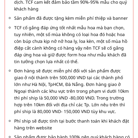
dịch. TCF cam kết đảm bảo tầm 90%-95% mẫu cho quý
khách hàng
Sản phẩm đã được tặng kèm miễn phí thiệp và banner
TCF cố gắng đáp ứng tốt nhất mẫu hoa mà bạn chọn,
tuy nhiên, một số mùa không có loại hoa đó hoặc hoa
còn búp chưa kịp nở nở hoa ly, loa kèn, một số mùa hồ
điệp cắt cành không có hàng vậy nên TCF sẽ cố gắng
đáp ứng hoa và giữ được form hoa như mẫu khách đã
tin tưởng chọn lựa nhất có thể.
Đơn hàng sẽ được miễn phí đối với sản phẩm được
giao ở nội thành trên 500,000 VND tại các thành phố
lớn như Hà Nội, TpHCM, Đà Nẵng. Đơn hàng giao ở
Ngoại thành các khu vực trên trong phạm vi dưới 10km
thì phí ship là 50,000 VND -80,000 VND. Trong trường
hợp trên 10km đối với địa chỉ các Tp. Lớn nêu trên thì
phí ship là 80,000 VND- 150,000 VND tùy khu vực.
Phí ship sẽ được tính tại bước thanh toán khi khách đặt
hàng trên website
Sản phẩm được bảo hành 100% nên quý khách hàng có