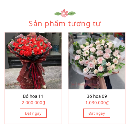
Sản phẩm tương tự
Bó hoa 11
Bó hoa 09
2.000.000
₫
1.030.000
₫
Đặt ngay
Đặt ngay