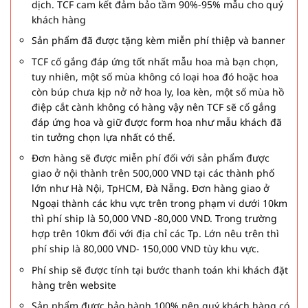
dịch. TCF cam kết đảm bảo tầm 90%-95% mẫu cho quý
khách hàng
Sản phẩm đã được tặng kèm miễn phí thiệp và banner
TCF cố gắng đáp ứng tốt nhất mẫu hoa mà bạn chọn,
tuy nhiên, một số mùa không có loại hoa đó hoặc hoa
còn búp chưa kịp nở nở hoa ly, loa kèn, một số mùa hồ
điệp cắt cành không có hàng vậy nên TCF sẽ cố gắng
đáp ứng hoa và giữ được form hoa như mẫu khách đã
tin tưởng chọn lựa nhất có thể.
Đơn hàng sẽ được miễn phí đối với sản phẩm được
giao ở nội thành trên 500,000 VND tại các thành phố
lớn như Hà Nội, TpHCM, Đà Nẵng. Đơn hàng giao ở
Ngoại thành các khu vực trên trong phạm vi dưới 10km
thì phí ship là 50,000 VND -80,000 VND. Trong trường
hợp trên 10km đối với địa chỉ các Tp. Lớn nêu trên thì
phí ship là 80,000 VND- 150,000 VND tùy khu vực.
Phí ship sẽ được tính tại bước thanh toán khi khách đặt
hàng trên website
Sản phẩm được bảo hành 100% nên quý khách hàng có