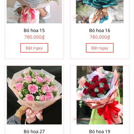
Bó hoa 15
Bó hoa 16
780.000
₫
780.000
₫
Đặt ngay
Đặt ngay
Bó hoa 27
Bó hoa 19