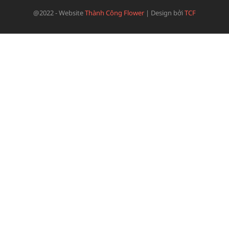
@2022 - Website
Thành Công Flower
|
Design bởi
TCF