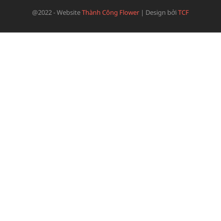
@2022 - Website
Thành Công Flower
|
Design bởi
TCF