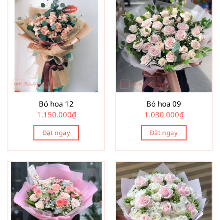
Bó hoa 12
Bó hoa 09
1.150.000
₫
1.030.000
₫
Đặt ngay
Đặt ngay