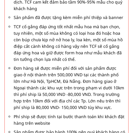
dịch. TCF cam kết đảm bảo tầm 90%-95% mẫu cho quý
khách hàng
Sản phẩm đã được tặng kèm miễn phí thiệp và banner
TCF cố gắng đáp ứng tốt nhất mẫu hoa mà bạn chọn,
tuy nhiên, một số mùa không có loại hoa đó hoặc hoa
còn búp chưa kịp nở nở hoa ly, loa kèn, một số mùa hồ
điệp cắt cành không có hàng vậy nên TCF sẽ cố gắng
đáp ứng hoa và giữ được form hoa như mẫu khách đã
tin tưởng chọn lựa nhất có thể.
Đơn hàng sẽ được miễn phí đối với sản phẩm được
giao ở nội thành trên 500,000 VND tại các thành phố
lớn như Hà Nội, TpHCM, Đà Nẵng. Đơn hàng giao ở
Ngoại thành các khu vực trên trong phạm vi dưới 10km
thì phí ship là 50,000 VND -80,000 VND. Trong trường
hợp trên 10km đối với địa chỉ các Tp. Lớn nêu trên thì
phí ship là 80,000 VND- 150,000 VND tùy khu vực.
Phí ship sẽ được tính tại bước thanh toán khi khách đặt
hàng trên website
Sản phẩm được bảo hành 100% nên quý khách hàng có