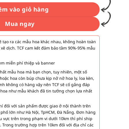
êm vào giỏ hàng
Mua ngay
 tạo ra các mẫu hoa khác nhau, không hoàn toàn
 xê dịch. TCF cam kết đảm bảo tầm 90%-95% mẫu
m miễn phí thiệp và banner
nhất mẫu hoa mà bạn chọn, tuy nhiên, một số
hoặc hoa còn búp chưa kịp nở nở hoa ly, loa kèn,
ành không có hàng vậy nên TCF sẽ cố gắng đáp
 hoa như mẫu khách đã tin tưởng chọn lựa nhất
í đối với sản phẩm được giao ở nội thành trên
h phố lớn như Hà Nội, TpHCM, Đà Nẵng. Đơn hàng
u vực trên trong phạm vi dưới 10km thì phí ship
. Trong trường hợp trên 10km đối với địa chỉ các