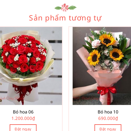
Sản phẩm tương tự
Bó hoa 06
Bó hoa 10
1.200.000
₫
690.000
₫
Đặt ngay
Đặt ngay