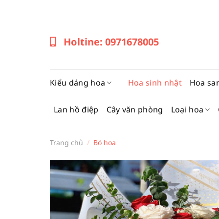
Bỏ
qua
nội
Holtine: 0971678005
dung
Kiểu dáng hoa
Hoa sinh nhật
Hoa sa
Lan hồ điệp
Cây văn phòng
Loại hoa
Trang chủ
/
Bó hoa