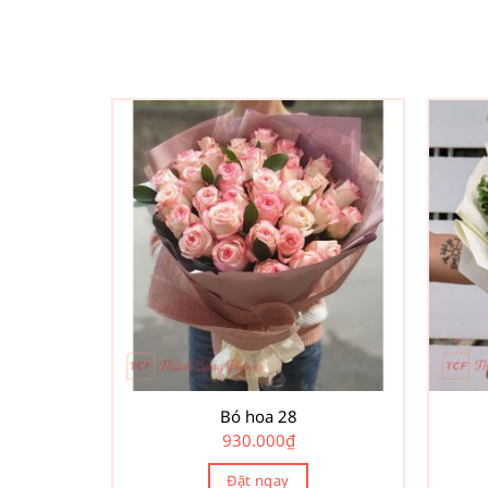
Bó hoa 28
930.000
₫
Đặt ngay