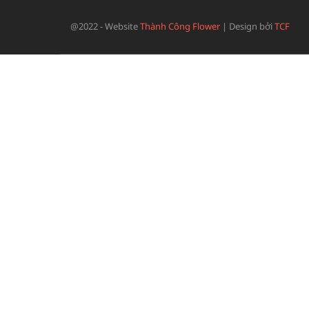
@2022 - Website
Thành Công Flower
|
Design bởi
TCF