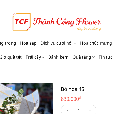
ng trọng
Hoa sáp
Dịch vụ cưới hỏi
Hoa chúc mừng
Giỏ quà tết
Trái cây
Bánh kem
Quà tặng
Tin tức
Bó hoa 45
₫
830.000
Bó hoa 45 số lượng