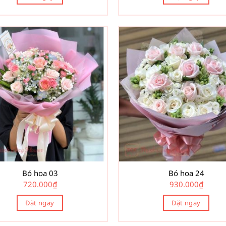
Bó hoa 03
Bó hoa 24
720.000
₫
930.000
₫
Đặt ngay
Đặt ngay