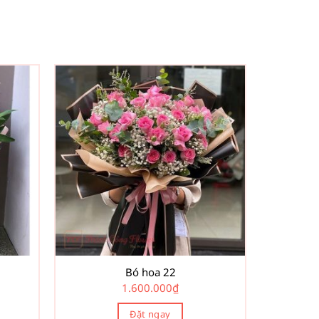
Bó hoa 22
1.600.000
₫
Đặt ngay