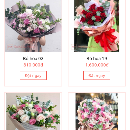
Bó hoa 02
Bó hoa 19
810.000
₫
1.600.000
₫
Đặt ngay
Đặt ngay