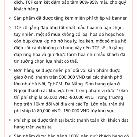
dịch. TCF cam kết đảm bảo tầm 90%-95% mẫu cho quý
khách hàng
Sản phẩm đã được tặng kèm miễn phí thiệp và banner
TCF cố gắng đáp ứng tốt nhất mẫu hoa mà bạn chọn,
tuy nhiên, một số mùa không có loại hoa đó hoặc hoa
còn búp chưa kịp nở nở hoa ly, loa kèn, một số mùa hồ
điệp cắt cành không có hàng vậy nên TCF sẽ cố gắng
đáp ứng hoa và giữ được form hoa như mẫu khách đã
tin tưởng chọn lựa nhất có thể.
Đơn hàng sẽ được miễn phí đối với sản phẩm được
giao ở nội thành trên 500,000 VND tại các thành phố
lớn như Hà Nội, TpHCM, Đà Nẵng. Đơn hàng giao ở
Ngoại thành các khu vực trên trong phạm vi dưới 10km
thì phí ship là 50,000 VND -80,000 VND. Trong trường
hợp trên 10km đối với địa chỉ các Tp. Lớn nêu trên thì
phí ship là 80,000 VND- 150,000 VND tùy khu vực.
Phí ship sẽ được tính tại bước thanh toán khi khách đặt
hàng trên website
Sản phẩm được bảo hành 100% nên quý khách hàng có