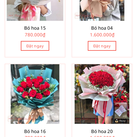
Bó hoa 15
Bó hoa 04
780.000
₫
1.600.000
₫
Đặt ngay
Đặt ngay
Bó hoa 16
Bó hoa 20