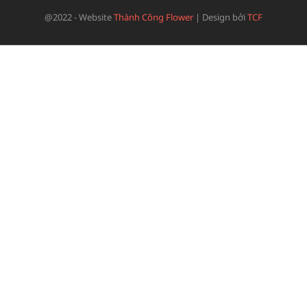
@2022 - Website
Thành Công Flower
|
Design bởi
TCF