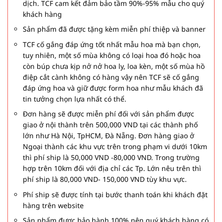
dịch. TCF cam kết đảm bảo tầm 90%-95% mẫu cho quý
khách hàng
Sản phẩm đã được tặng kèm miễn phí thiệp và banner
TCF cố gắng đáp ứng tốt nhất mẫu hoa mà bạn chọn,
tuy nhiên, một số mùa không có loại hoa đó hoặc hoa
còn búp chưa kịp nở nở hoa ly, loa kèn, một số mùa hồ
điệp cắt cành không có hàng vậy nên TCF sẽ cố gắng
đáp ứng hoa và giữ được form hoa như mẫu khách đã
tin tưởng chọn lựa nhất có thể.
Đơn hàng sẽ được miễn phí đối với sản phẩm được
giao ở nội thành trên 500,000 VND tại các thành phố
lớn như Hà Nội, TpHCM, Đà Nẵng. Đơn hàng giao ở
Ngoại thành các khu vực trên trong phạm vi dưới 10km
thì phí ship là 50,000 VND -80,000 VND. Trong trường
hợp trên 10km đối với địa chỉ các Tp. Lớn nêu trên thì
phí ship là 80,000 VND- 150,000 VND tùy khu vực.
Phí ship sẽ được tính tại bước thanh toán khi khách đặt
hàng trên website
Sản phẩm được bảo hành 100% nên quý khách hàng có