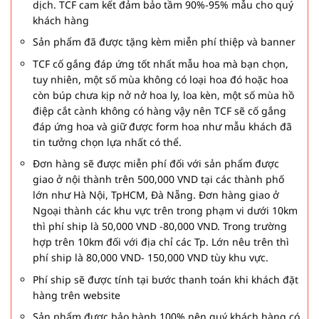
dịch. TCF cam kết đảm bảo tầm 90%-95% mẫu cho quý
khách hàng
Sản phẩm đã được tặng kèm miễn phí thiệp và banner
TCF cố gắng đáp ứng tốt nhất mẫu hoa mà bạn chọn,
tuy nhiên, một số mùa không có loại hoa đó hoặc hoa
còn búp chưa kịp nở nở hoa ly, loa kèn, một số mùa hồ
điệp cắt cành không có hàng vậy nên TCF sẽ cố gắng
đáp ứng hoa và giữ được form hoa như mẫu khách đã
tin tưởng chọn lựa nhất có thể.
Đơn hàng sẽ được miễn phí đối với sản phẩm được
giao ở nội thành trên 500,000 VND tại các thành phố
lớn như Hà Nội, TpHCM, Đà Nẵng. Đơn hàng giao ở
Ngoại thành các khu vực trên trong phạm vi dưới 10km
thì phí ship là 50,000 VND -80,000 VND. Trong trường
hợp trên 10km đối với địa chỉ các Tp. Lớn nêu trên thì
phí ship là 80,000 VND- 150,000 VND tùy khu vực.
Phí ship sẽ được tính tại bước thanh toán khi khách đặt
hàng trên website
Sản phẩm được bảo hành 100% nên quý khách hàng có