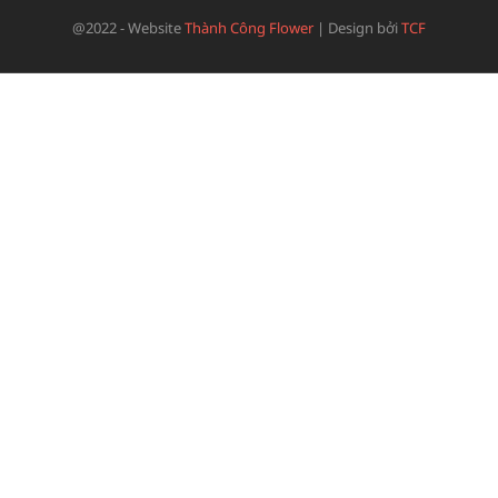
@2022 - Website
Thành Công Flower
|
Design bởi
TCF