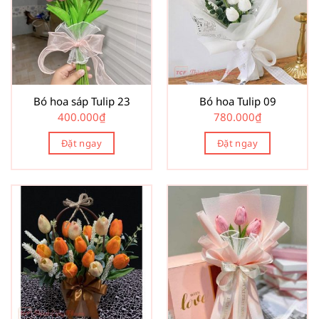
Bó hoa sáp Tulip 23
Bó hoa Tulip 09
400.000
₫
780.000
₫
Đặt ngay
Đặt ngay