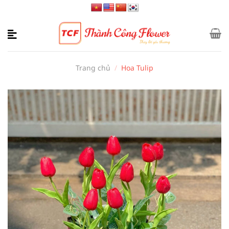
Bỏ
qua
nội
dung
Trang chủ
/
Hoa Tulip