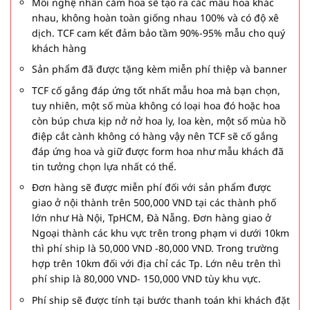
Mỗi nghệ nhân cắm hoa sẽ tạo ra các mẫu hoa khác
nhau, không hoàn toàn giống nhau 100% và có độ xê
dịch. TCF cam kết đảm bảo tầm 90%-95% mẫu cho quý
khách hàng
Sản phẩm đã được tặng kèm miễn phí thiệp và banner
TCF cố gắng đáp ứng tốt nhất mẫu hoa mà bạn chọn,
tuy nhiên, một số mùa không có loại hoa đó hoặc hoa
còn búp chưa kịp nở nở hoa ly, loa kèn, một số mùa hồ
điệp cắt cành không có hàng vậy nên TCF sẽ cố gắng
đáp ứng hoa và giữ được form hoa như mẫu khách đã
tin tưởng chọn lựa nhất có thể.
Đơn hàng sẽ được miễn phí đối với sản phẩm được
giao ở nội thành trên 500,000 VND tại các thành phố
lớn như Hà Nội, TpHCM, Đà Nẵng. Đơn hàng giao ở
Ngoại thành các khu vực trên trong phạm vi dưới 10km
thì phí ship là 50,000 VND -80,000 VND. Trong trường
hợp trên 10km đối với địa chỉ các Tp. Lớn nêu trên thì
phí ship là 80,000 VND- 150,000 VND tùy khu vực.
Phí ship sẽ được tính tại bước thanh toán khi khách đặt