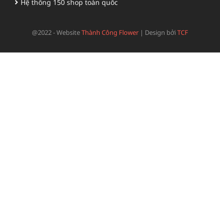
Hệ thống 150 shop toàn quốc
@2022 - Website
Thành Công Flower
|
Design bởi
TCF