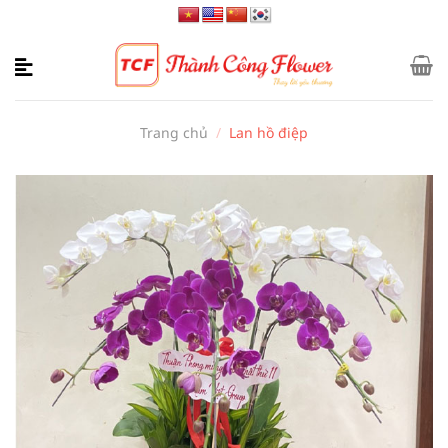
Bỏ
qua
nội
dung
Trang chủ
/
Lan hồ điệp