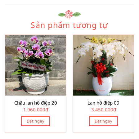
Sản phẩm tương tự
Chậu lan hồ điệp 20
Lan hồ điệp 09
1.960.000
₫
3.450.000
₫
Đặt ngay
Đặt ngay