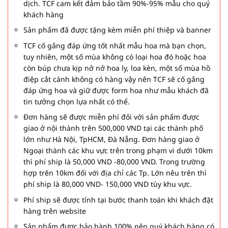
dịch. TCF cam kết đảm bảo tầm 90%-95% mẫu cho quý
khách hàng
Sản phẩm đã được tặng kèm miễn phí thiệp và banner
TCF cố gắng đáp ứng tốt nhất mẫu hoa mà bạn chọn,
tuy nhiên, một số mùa không có loại hoa đó hoặc hoa
còn búp chưa kịp nở nở hoa ly, loa kèn, một số mùa hồ
điệp cắt cành không có hàng vậy nên TCF sẽ cố gắng
đáp ứng hoa và giữ được form hoa như mẫu khách đã
tin tưởng chọn lựa nhất có thể.
Đơn hàng sẽ được miễn phí đối với sản phẩm được
giao ở nội thành trên 500,000 VND tại các thành phố
lớn như Hà Nội, TpHCM, Đà Nẵng. Đơn hàng giao ở
Ngoại thành các khu vực trên trong phạm vi dưới 10km
thì phí ship là 50,000 VND -80,000 VND. Trong trường
hợp trên 10km đối với địa chỉ các Tp. Lớn nêu trên thì
phí ship là 80,000 VND- 150,000 VND tùy khu vực.
Phí ship sẽ được tính tại bước thanh toán khi khách đặt
hàng trên website
Sản phẩm được bảo hành 100% nên quý khách hàng có