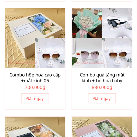
Combo hộp hoa cao cấp
Combo quà tặng mắt
+mắt kính 05
kính + bó hoa baby
700.000
₫
880.000
₫
Đặt ngay
Đặt ngay