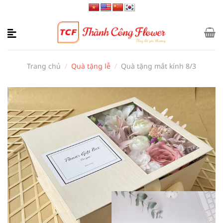
Bỏ
qua
nội
dung
Trang chủ
/
Quà tặng lễ
/
Quà tặng mắt kính 8/3