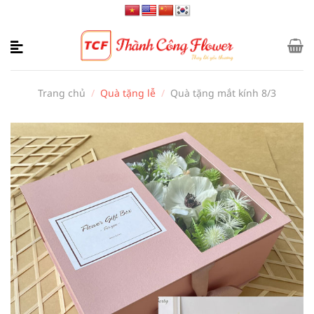
Bỏ
qua
nội
dung
Trang chủ
/
Quà tặng lễ
/
Quà tặng mắt kính 8/3