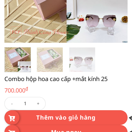
Combo hộp hoa cao cấp +mắt kính 25
₫
700.000
Combo hộp hoa cao cấp +mắt kính 25 số lượng
Thêm vào giỏ hàng