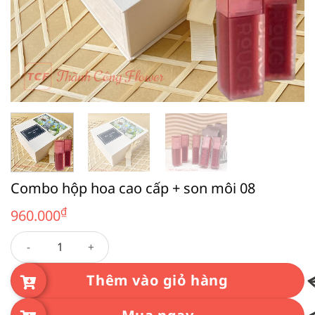
Combo hộp hoa cao cấp + son môi 08
₫
960.000
Combo hộp hoa cao cấp + son môi 08 số lượng
Thêm vào giỏ hàng