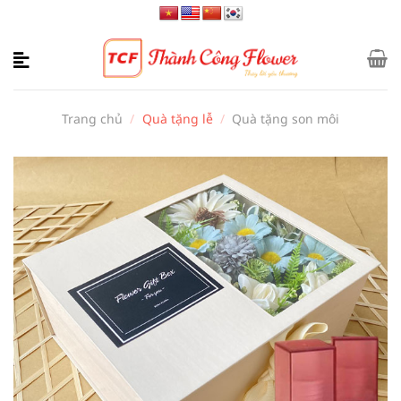
Bỏ
qua
nội
dung
Trang chủ
/
Quà tặng lễ
/
Quà tặng son môi