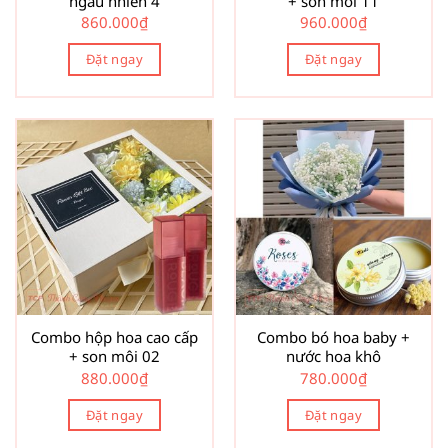
ngẫu nhiên 4
+ son môi 11
860.000
₫
960.000
₫
Đặt ngay
Đặt ngay
Combo hộp hoa cao cấp
Combo bó hoa baby +
+ son môi 02
nước hoa khô
880.000
₫
780.000
₫
Đặt ngay
Đặt ngay