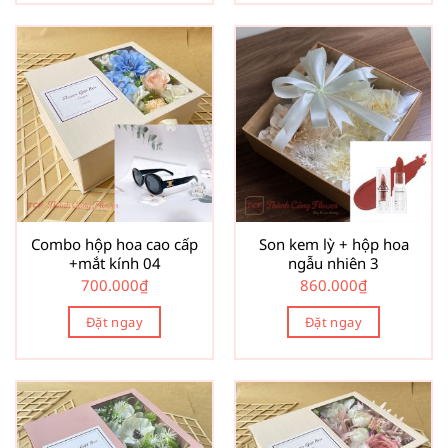
Combo hộp hoa cao cấp
Son kem lỳ + hộp hoa
+mắt kính 04
ngẫu nhiên 3
700.000
₫
860.000
₫
Đặt ngay
Đặt ngay