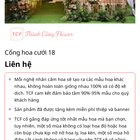
Cổng hoa cưới 18
Liên hệ
Mỗi nghệ nhân cắm hoa sẽ tạo ra các mẫu hoa khác
nhau, không hoàn toàn giống nhau 100% và có độ xê
dịch. TCF cam kết đảm bảo tầm 90%-95% mẫu cho quý
khách hàng
Sản phẩm đã được tặng kèm miễn phí thiệp và banner
TCF cố gắng đáp ứng tốt nhất mẫu hoa mà bạn chọn,
tuy nhiên, một số mùa không có loại hoa đó hoặc hoa
còn búp chưa kịp nở nở hoa ly, loa kèn, một số mùa hồ
điệp cắt cành không có hàng vậy nên TCF sẽ cố gắng