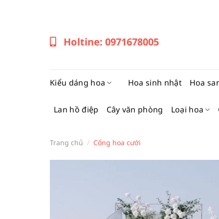
Bỏ
qua
nội
Holtine: 0971678005
dung
Kiểu dáng hoa
Hoa sinh nhật
Hoa sa
Lan hồ điệp
Cây văn phòng
Loại hoa
Trang chủ
/
Cổng hoa cưới