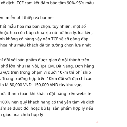
 xê dịch. TCF cam kết đảm bảo tầm 90%-95% mẫu
m miễn phí thiệp và banner
nhất mẫu hoa mà bạn chọn, tuy nhiên, một số
hoặc hoa còn búp chưa kịp nở nở hoa ly, loa kèn,
ành không có hàng vậy nên TCF sẽ cố gắng đáp
 hoa như mẫu khách đã tin tưởng chọn lựa nhất
í đối với sản phẩm được giao ở nội thành trên
h phố lớn như Hà Nội, TpHCM, Đà Nẵng. Đơn hàng
u vực trên trong phạm vi dưới 10km thì phí ship
. Trong trường hợp trên 10km đối với địa chỉ các
hip là 80,000 VND- 150,000 VND tùy khu vực.
 bước thanh toán khi khách đặt hàng trên website
00% nên quý khách hàng có thể yên tâm về dịch
phẩm sẽ được đổi hoặc bù lại sản phẩm hợp lý nếu
n giao hoa chưa hợp lý