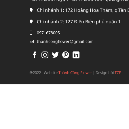
Chi nhánh 1: 172 Hoàng Hoa Thám, q.Tân 
Chi nhánh 2: 127 Điện Biên phủ quận 1
0971678005
thanhcongflower@gmail.com
@2022 - Website
Thành Công Flower
|
Design bởi
TCF