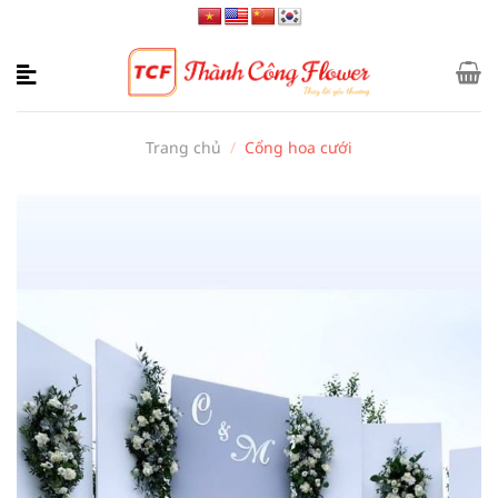
Bỏ
qua
nội
dung
Trang chủ
/
Cổng hoa cưới