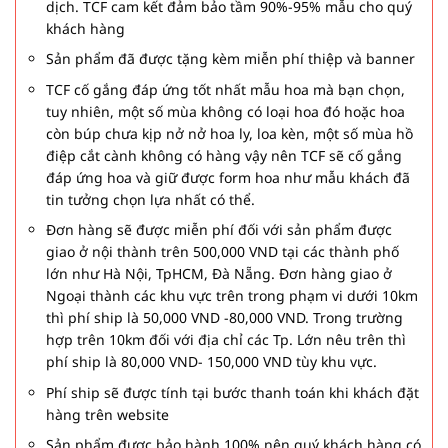
dịch. TCF cam kết đảm bảo tầm 90%-95% mẫu cho quý
khách hàng
Sản phẩm đã được tặng kèm miễn phí thiệp và banner
TCF cố gắng đáp ứng tốt nhất mẫu hoa mà bạn chọn,
tuy nhiên, một số mùa không có loại hoa đó hoặc hoa
còn búp chưa kịp nở nở hoa ly, loa kèn, một số mùa hồ
điệp cắt cành không có hàng vậy nên TCF sẽ cố gắng
đáp ứng hoa và giữ được form hoa như mẫu khách đã
tin tưởng chọn lựa nhất có thể.
Đơn hàng sẽ được miễn phí đối với sản phẩm được
giao ở nội thành trên 500,000 VND tại các thành phố
lớn như Hà Nội, TpHCM, Đà Nẵng. Đơn hàng giao ở
Ngoại thành các khu vực trên trong phạm vi dưới 10km
thì phí ship là 50,000 VND -80,000 VND. Trong trường
hợp trên 10km đối với địa chỉ các Tp. Lớn nêu trên thì
phí ship là 80,000 VND- 150,000 VND tùy khu vực.
Phí ship sẽ được tính tại bước thanh toán khi khách đặt
hàng trên website
Sản phẩm được bảo hành 100% nên quý khách hàng có