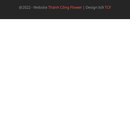
@2022 - Website
Thành Công Flower
|
Design bởi
TCF