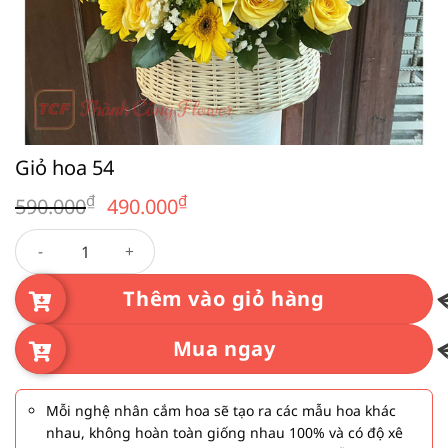
Giỏ hoa 54
Giá
Giá
₫
₫
590.000
490.000
gốc
hiện
Giỏ hoa 54 số lượng
là:
tại
590.000₫.
là:
490.000₫.
Thêm vào giỏ hàng
Mua ngay
Mỗi nghệ nhân cắm hoa sẽ tạo ra các mẫu hoa khác
nhau, không hoàn toàn giống nhau 100% và có độ xê