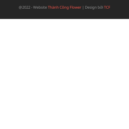
@2022 - Website
Thành Công Flower
|
Design bởi
TCF