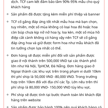
dịch. TCF cam kết đảm bảo tầm 90%-95% mẫu cho quý
khách hàng
Sản phẩm đã được tặng kèm miễn phí thiệp và banner
TCF cố gắng đáp ứng tốt nhất mẫu hoa mà bạn chọn,
tuy nhiên, một số mùa không có loại hoa đó hoặc hoa
còn búp chưa kịp nở nở hoa ly, loa kèn, một số mùa hồ
điệp cắt cành không có hàng vậy nên TCF sẽ cố gắng
đáp ứng hoa và giữ được form hoa như mẫu khách đã
tin tưởng chọn lựa nhất có thể.
Đơn hàng sẽ được miễn phí đối với sản phẩm được
giao ở nội thành trên 500,000 VND tại các thành phố
lớn như Hà Nội, TpHCM, Đà Nẵng. Đơn hàng giao ở
Ngoại thành các khu vực trên trong phạm vi dưới 10km
thì phí ship là 50,000 VND -80,000 VND. Trong trường
hợp trên 10km đối với địa chỉ các Tp. Lớn nêu trên thì
phí ship là 80,000 VND- 150,000 VND tùy khu vực.
Phí ship sẽ được tính tại bước thanh toán khi khách đặt
hàng trên website
Sản phẩm được bảo hành 100% nên quý khách hàng có