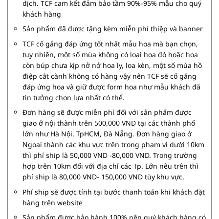
dịch. TCF cam kết đảm bảo tầm 90%-95% mẫu cho quý
khách hàng
Sản phẩm đã được tặng kèm miễn phí thiệp và banner
TCF cố gắng đáp ứng tốt nhất mẫu hoa mà bạn chọn,
tuy nhiên, một số mùa không có loại hoa đó hoặc hoa
còn búp chưa kịp nở nở hoa ly, loa kèn, một số mùa hồ
điệp cắt cành không có hàng vậy nên TCF sẽ cố gắng
đáp ứng hoa và giữ được form hoa như mẫu khách đã
tin tưởng chọn lựa nhất có thể.
Đơn hàng sẽ được miễn phí đối với sản phẩm được
giao ở nội thành trên 500,000 VND tại các thành phố
lớn như Hà Nội, TpHCM, Đà Nẵng. Đơn hàng giao ở
Ngoại thành các khu vực trên trong phạm vi dưới 10km
thì phí ship là 50,000 VND -80,000 VND. Trong trường
hợp trên 10km đối với địa chỉ các Tp. Lớn nêu trên thì
phí ship là 80,000 VND- 150,000 VND tùy khu vực.
Phí ship sẽ được tính tại bước thanh toán khi khách đặt
hàng trên website
Sản phẩm được bảo hành 100% nên quý khách hàng có