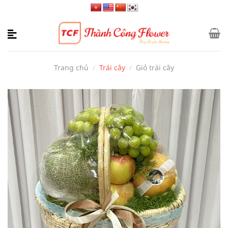
Bỏ
qua
nội
dung
Trang chủ
/
Trái cây
/
Giỏ trái cây