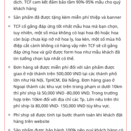
dịch. TCF cam kết đảm bảo tầm 90%-95% mẫu cho quý
khách hàng
Sản phẩm đã được tặng kèm miễn phí thiệp và banner
TCF cố gắng đáp ứng tốt nhất mẫu hoa mà bạn chọn,
tuy nhiên, một số mùa không có loại hoa đó hoặc hoa
còn búp chưa kịp nở nở hoa ly, loa kèn, một số mùa hồ
điệp cắt cành không có hàng vậy nên TCF sẽ cố gắng
đáp ứng hoa và giữ được form hoa như mẫu khách đã
tin tưởng chọn lựa nhất có thể.
Đơn hàng sẽ được miễn phí đối với sản phẩm được
giao ở nội thành trên 500,000 VND tại các thành phố
lớn như Hà Nội, TpHCM, Đà Nẵng. Đơn hàng giao ở
Ngoại thành các khu vực trên trong phạm vi dưới 10km
thì phí ship là 50,000 VND -80,000 VND. Trong trường
hợp trên 10km đối với địa chỉ các Tp. Lớn nêu trên thì
phí ship là 80,000 VND- 150,000 VND tùy khu vực.
Phí ship sẽ được tính tại bước thanh toán khi khách đặt
hàng trên website
Sản phẩm được bảo hành 100% nên quý khách hàng có