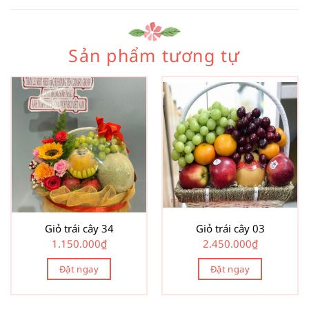
Sản phẩm tương tự
Giỏ trái cây 34
Giỏ trái cây 03
1.150.000
₫
2.450.000
₫
Đặt ngay
Đặt ngay