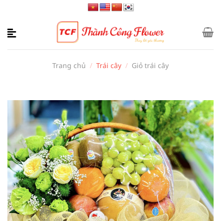
Bỏ
qua
nội
dung
Trang chủ
/
Trái cây
/
Giỏ trái cây