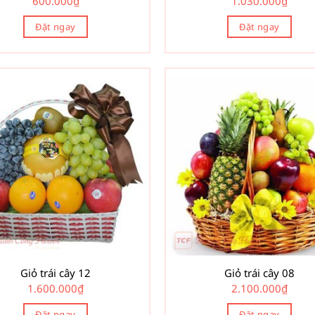
600.000
₫
1.030.000
₫
Đặt ngay
Đặt ngay
Giỏ trái cây 12
Giỏ trái cây 08
1.600.000
₫
2.100.000
₫
Đặt ngay
Đặt ngay