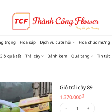
ng trọng
Hoa sáp
Dịch vụ cưới hỏi
Hoa chúc mừng
Giỏ quà tết
Trái cây
Bánh kem
Quà tặng
Tin tức
Giỏ trái cây 89
₫
1.370.000
Giỏ trái cây 89 số lượng