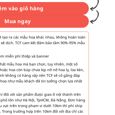
êm vào giỏ hàng
Mua ngay
 tạo ra các mẫu hoa khác nhau, không hoàn toàn
 xê dịch. TCF cam kết đảm bảo tầm 90%-95% mẫu
m miễn phí thiệp và banner
nhất mẫu hoa mà bạn chọn, tuy nhiên, một số
hoặc hoa còn búp chưa kịp nở nở hoa ly, loa kèn,
ành không có hàng vậy nên TCF sẽ cố gắng đáp
 hoa như mẫu khách đã tin tưởng chọn lựa nhất
í đối với sản phẩm được giao ở nội thành trên
h phố lớn như Hà Nội, TpHCM, Đà Nẵng. Đơn hàng
u vực trên trong phạm vi dưới 10km thì phí ship
. Trong trường hợp trên 10km đối với địa chỉ các