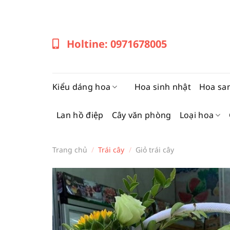
Bỏ
qua
nội
Holtine: 0971678005
dung
Kiểu dáng hoa
Hoa sinh nhật
Hoa sa
Lan hồ điệp
Cây văn phòng
Loại hoa
Trang chủ
/
Trái cây
/
Giỏ trái cây