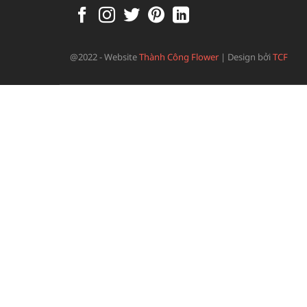
@2022 - Website
Thành Công Flower
|
Design bởi
TCF