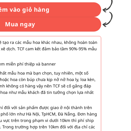
êm vào giỏ hàng
Mua ngay
 tạo ra các mẫu hoa khác nhau, không hoàn toàn
 xê dịch. TCF cam kết đảm bảo tầm 90%-95% mẫu
m miễn phí thiệp và banner
nhất mẫu hoa mà bạn chọn, tuy nhiên, một số
hoặc hoa còn búp chưa kịp nở nở hoa ly, loa kèn,
ành không có hàng vậy nên TCF sẽ cố gắng đáp
 hoa như mẫu khách đã tin tưởng chọn lựa nhất
í đối với sản phẩm được giao ở nội thành trên
h phố lớn như Hà Nội, TpHCM, Đà Nẵng. Đơn hàng
u vực trên trong phạm vi dưới 10km thì phí ship
. Trong trường hợp trên 10km đối với địa chỉ các