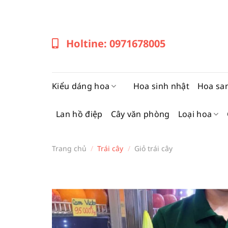
Bỏ
qua
nội
Holtine: 0971678005
dung
Kiểu dáng hoa
Hoa sinh nhật
Hoa sa
Lan hồ điệp
Cây văn phòng
Loại hoa
Trang chủ
/
Trái cây
/
Giỏ trái cây