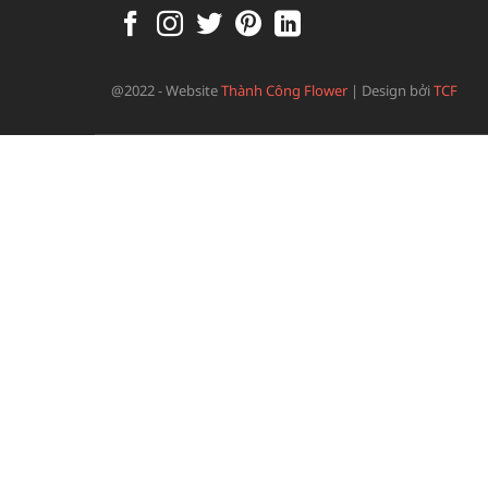
@2022 - Website
Thành Công Flower
|
Design bởi
TCF