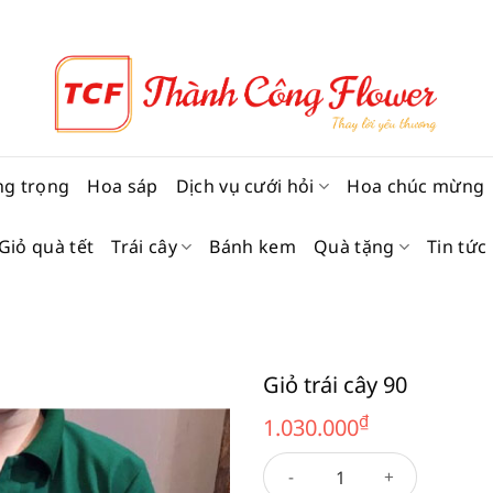
ng trọng
Hoa sáp
Dịch vụ cưới hỏi
Hoa chúc mừng
Giỏ quà tết
Trái cây
Bánh kem
Quà tặng
Tin tức
Giỏ trái cây 90
₫
1.030.000
Giỏ trái cây 90 số lượng