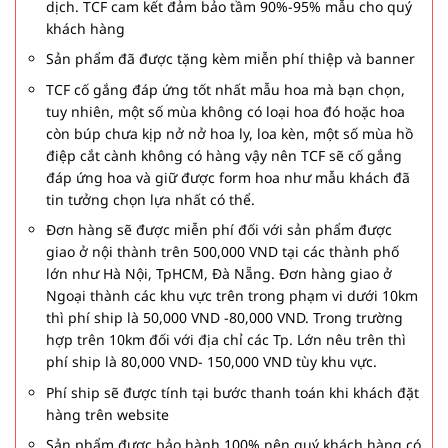
dịch. TCF cam kết đảm bảo tầm 90%-95% mẫu cho quý
khách hàng
Sản phẩm đã được tặng kèm miễn phí thiệp và banner
TCF cố gắng đáp ứng tốt nhất mẫu hoa mà bạn chọn,
tuy nhiên, một số mùa không có loại hoa đó hoặc hoa
còn búp chưa kịp nở nở hoa ly, loa kèn, một số mùa hồ
điệp cắt cành không có hàng vậy nên TCF sẽ cố gắng
đáp ứng hoa và giữ được form hoa như mẫu khách đã
tin tưởng chọn lựa nhất có thể.
Đơn hàng sẽ được miễn phí đối với sản phẩm được
giao ở nội thành trên 500,000 VND tại các thành phố
lớn như Hà Nội, TpHCM, Đà Nẵng. Đơn hàng giao ở
Ngoại thành các khu vực trên trong phạm vi dưới 10km
thì phí ship là 50,000 VND -80,000 VND. Trong trường
hợp trên 10km đối với địa chỉ các Tp. Lớn nêu trên thì
phí ship là 80,000 VND- 150,000 VND tùy khu vực.
Phí ship sẽ được tính tại bước thanh toán khi khách đặt
hàng trên website
Sản phẩm được bảo hành 100% nên quý khách hàng có