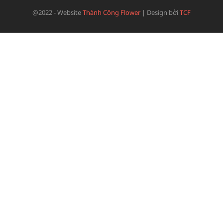
@2022 - Website
Thành Công Flower
|
Design bởi
TCF