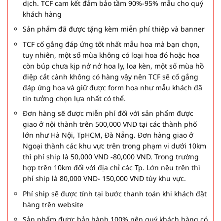
dịch. TCF cam kết đảm bảo tầm 90%-95% mẫu cho quý
khách hàng
Sản phẩm đã được tặng kèm miễn phí thiệp và banner
TCF cố gắng đáp ứng tốt nhất mẫu hoa mà bạn chọn,
tuy nhiên, một số mùa không có loại hoa đó hoặc hoa
còn búp chưa kịp nở nở hoa ly, loa kèn, một số mùa hồ
điệp cắt cành không có hàng vậy nên TCF sẽ cố gắng
đáp ứng hoa và giữ được form hoa như mẫu khách đã
tin tưởng chọn lựa nhất có thể.
Đơn hàng sẽ được miễn phí đối với sản phẩm được
giao ở nội thành trên 500,000 VND tại các thành phố
lớn như Hà Nội, TpHCM, Đà Nẵng. Đơn hàng giao ở
Ngoại thành các khu vực trên trong phạm vi dưới 10km
thì phí ship là 50,000 VND -80,000 VND. Trong trường
hợp trên 10km đối với địa chỉ các Tp. Lớn nêu trên thì
phí ship là 80,000 VND- 150,000 VND tùy khu vực.
Phí ship sẽ được tính tại bước thanh toán khi khách đặt
hàng trên website
Sản phẩm được bảo hành 100% nên quý khách hàng có