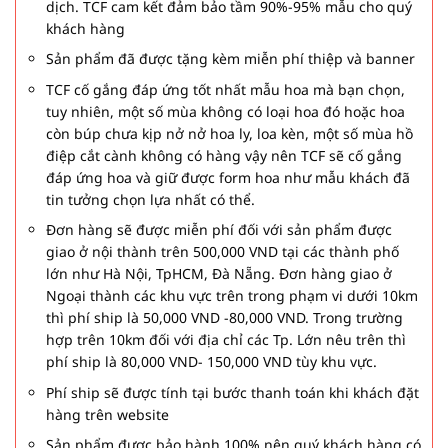
dịch. TCF cam kết đảm bảo tầm 90%-95% mẫu cho quý
khách hàng
Sản phẩm đã được tặng kèm miễn phí thiệp và banner
TCF cố gắng đáp ứng tốt nhất mẫu hoa mà bạn chọn,
tuy nhiên, một số mùa không có loại hoa đó hoặc hoa
còn búp chưa kịp nở nở hoa ly, loa kèn, một số mùa hồ
điệp cắt cành không có hàng vậy nên TCF sẽ cố gắng
đáp ứng hoa và giữ được form hoa như mẫu khách đã
tin tưởng chọn lựa nhất có thể.
Đơn hàng sẽ được miễn phí đối với sản phẩm được
giao ở nội thành trên 500,000 VND tại các thành phố
lớn như Hà Nội, TpHCM, Đà Nẵng. Đơn hàng giao ở
Ngoại thành các khu vực trên trong phạm vi dưới 10km
thì phí ship là 50,000 VND -80,000 VND. Trong trường
hợp trên 10km đối với địa chỉ các Tp. Lớn nêu trên thì
phí ship là 80,000 VND- 150,000 VND tùy khu vực.
Phí ship sẽ được tính tại bước thanh toán khi khách đặt
hàng trên website
Sản phẩm được bảo hành 100% nên quý khách hàng có