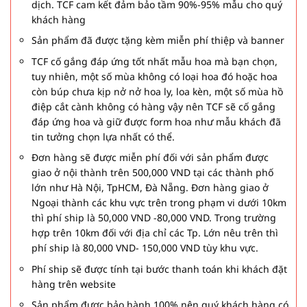
dịch. TCF cam kết đảm bảo tầm 90%-95% mẫu cho quý
khách hàng
Sản phẩm đã được tặng kèm miễn phí thiệp và banner
TCF cố gắng đáp ứng tốt nhất mẫu hoa mà bạn chọn,
tuy nhiên, một số mùa không có loại hoa đó hoặc hoa
còn búp chưa kịp nở nở hoa ly, loa kèn, một số mùa hồ
điệp cắt cành không có hàng vậy nên TCF sẽ cố gắng
đáp ứng hoa và giữ được form hoa như mẫu khách đã
tin tưởng chọn lựa nhất có thể.
Đơn hàng sẽ được miễn phí đối với sản phẩm được
giao ở nội thành trên 500,000 VND tại các thành phố
lớn như Hà Nội, TpHCM, Đà Nẵng. Đơn hàng giao ở
Ngoại thành các khu vực trên trong phạm vi dưới 10km
thì phí ship là 50,000 VND -80,000 VND. Trong trường
hợp trên 10km đối với địa chỉ các Tp. Lớn nêu trên thì
phí ship là 80,000 VND- 150,000 VND tùy khu vực.
Phí ship sẽ được tính tại bước thanh toán khi khách đặt
hàng trên website
Sản phẩm được bảo hành 100% nên quý khách hàng có