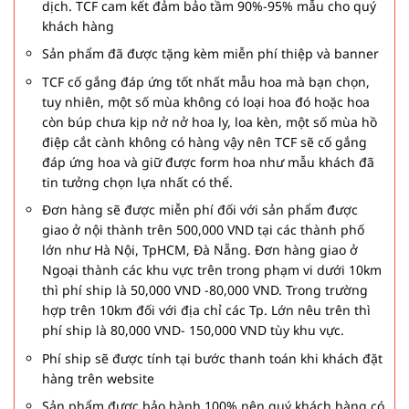
dịch. TCF cam kết đảm bảo tầm 90%-95% mẫu cho quý
khách hàng
Sản phẩm đã được tặng kèm miễn phí thiệp và banner
TCF cố gắng đáp ứng tốt nhất mẫu hoa mà bạn chọn,
tuy nhiên, một số mùa không có loại hoa đó hoặc hoa
còn búp chưa kịp nở nở hoa ly, loa kèn, một số mùa hồ
điệp cắt cành không có hàng vậy nên TCF sẽ cố gắng
đáp ứng hoa và giữ được form hoa như mẫu khách đã
tin tưởng chọn lựa nhất có thể.
Đơn hàng sẽ được miễn phí đối với sản phẩm được
giao ở nội thành trên 500,000 VND tại các thành phố
lớn như Hà Nội, TpHCM, Đà Nẵng. Đơn hàng giao ở
Ngoại thành các khu vực trên trong phạm vi dưới 10km
thì phí ship là 50,000 VND -80,000 VND. Trong trường
hợp trên 10km đối với địa chỉ các Tp. Lớn nêu trên thì
phí ship là 80,000 VND- 150,000 VND tùy khu vực.
Phí ship sẽ được tính tại bước thanh toán khi khách đặt
hàng trên website
Sản phẩm được bảo hành 100% nên quý khách hàng có