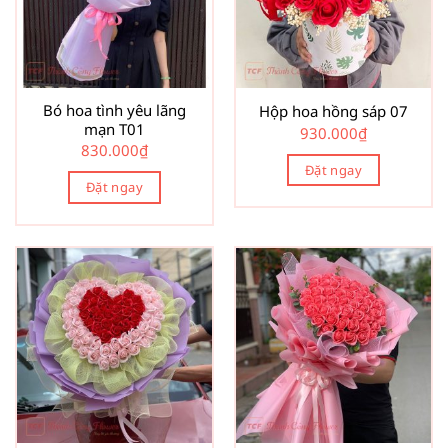
Bó hoa tình yêu lãng
Hộp hoa hồng sáp 07
mạn T01
930.000
₫
830.000
₫
Đặt ngay
Đặt ngay