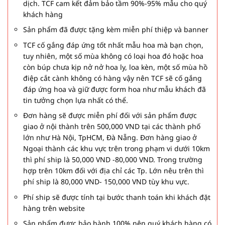
dịch. TCF cam kết đảm bảo tầm 90%-95% mẫu cho quý
khách hàng
Sản phẩm đã được tặng kèm miễn phí thiệp và banner
TCF cố gắng đáp ứng tốt nhất mẫu hoa mà bạn chọn,
tuy nhiên, một số mùa không có loại hoa đó hoặc hoa
còn búp chưa kịp nở nở hoa ly, loa kèn, một số mùa hồ
điệp cắt cành không có hàng vậy nên TCF sẽ cố gắng
đáp ứng hoa và giữ được form hoa như mẫu khách đã
tin tưởng chọn lựa nhất có thể.
Đơn hàng sẽ được miễn phí đối với sản phẩm được
giao ở nội thành trên 500,000 VND tại các thành phố
lớn như Hà Nội, TpHCM, Đà Nẵng. Đơn hàng giao ở
Ngoại thành các khu vực trên trong phạm vi dưới 10km
thì phí ship là 50,000 VND -80,000 VND. Trong trường
hợp trên 10km đối với địa chỉ các Tp. Lớn nêu trên thì
phí ship là 80,000 VND- 150,000 VND tùy khu vực.
Phí ship sẽ được tính tại bước thanh toán khi khách đặt
hàng trên website
Sản phẩm được bảo hành 100% nên quý khách hàng có