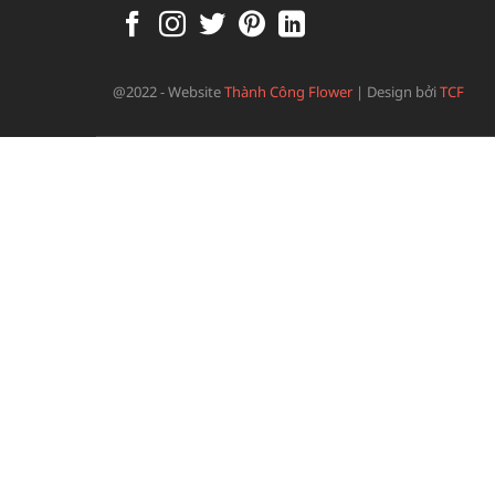
@2022 - Website
Thành Công Flower
|
Design bởi
TCF