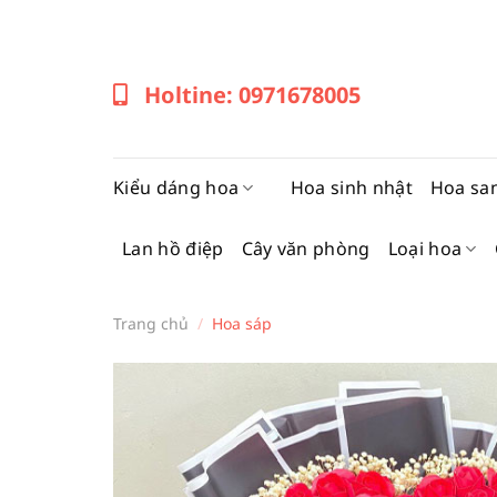
Bỏ
qua
nội
Holtine: 0971678005
dung
Kiểu dáng hoa
Hoa sinh nhật
Hoa sa
Lan hồ điệp
Cây văn phòng
Loại hoa
Trang chủ
/
Hoa sáp