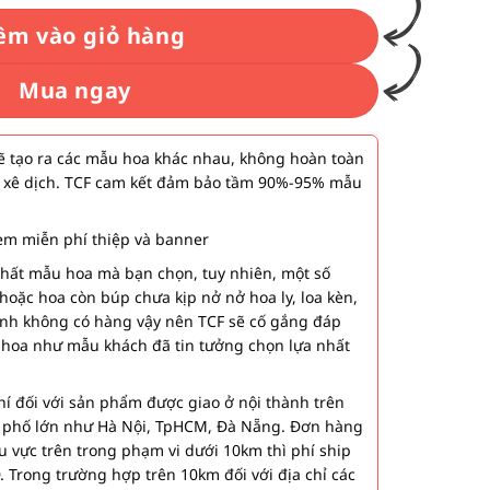
êm vào giỏ hàng
Mua ngay
 tạo ra các mẫu hoa khác nhau, không hoàn toàn
 xê dịch. TCF cam kết đảm bảo tầm 90%-95% mẫu
m miễn phí thiệp và banner
nhất mẫu hoa mà bạn chọn, tuy nhiên, một số
hoặc hoa còn búp chưa kịp nở nở hoa ly, loa kèn,
ành không có hàng vậy nên TCF sẽ cố gắng đáp
 hoa như mẫu khách đã tin tưởng chọn lựa nhất
í đối với sản phẩm được giao ở nội thành trên
h phố lớn như Hà Nội, TpHCM, Đà Nẵng. Đơn hàng
u vực trên trong phạm vi dưới 10km thì phí ship
. Trong trường hợp trên 10km đối với địa chỉ các