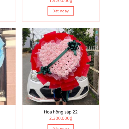
1.420.000
₫
Đặt ngay
Hoa hồng sáp 22
2.300.000
₫
Đặt ngay