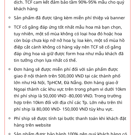
dịch. TCF cam kết đảm bảo tầm 90%-95% mẫu cho quý
khách hàng
Sản phẩm đã được tặng kèm miễn phí thiệp và banner
TCF cố gắng đáp ứng tốt nhất mẫu hoa mà bạn chọn,
tuy nhiên, một số mùa không có loại hoa đó hoặc hoa
còn búp chưa kịp nở nở hoa ly, loa kèn, một số mùa hồ
điệp cắt cành không có hàng vậy nên TCF sẽ cố gắng
đáp ứng hoa và giữ được form hoa như mẫu khách đã
tin tưởng chọn lựa nhất có thể.
Đơn hàng sẽ được miễn phí đối với sản phẩm được
giao ở nội thành trên 500,000 VND tại các thành phố
lớn như Hà Nội, TpHCM, Đà Nẵng. Đơn hàng giao ở
Ngoại thành các khu vực trên trong phạm vi dưới 10km
thì phí ship là 50,000 VND -80,000 VND. Trong trường
hợp trên 10km đối với địa chỉ các Tp. Lớn nêu trên thì
phí ship là 80,000 VND- 150,000 VND tùy khu vực.
Phí ship sẽ được tính tại bước thanh toán khi khách đặt
hàng trên website
Sản phẩm được bảo hành 100% nên quý khách hàng có