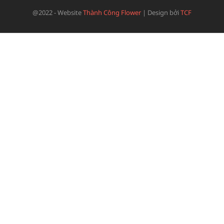
@2022 - Website
Thành Công Flower
|
Design bởi
TCF