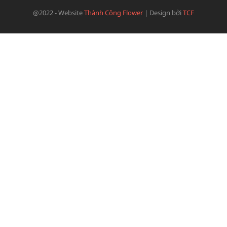
@2022 - Website
Thành Công Flower
|
Design bởi
TCF