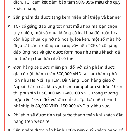
dịch. TCF cam kết đảm bảo tầm 90%-95% mẫu cho quý
khách hàng
Sản phẩm đã được tặng kèm miễn phí thiệp và banner
TCF cố gắng đáp ứng tốt nhất mẫu hoa mà bạn chọn,
tuy nhiên, một số mùa không có loại hoa đó hoặc hoa
còn búp chưa kịp nở nở hoa ly, loa kèn, một số mùa hồ
điệp cắt cành không có hàng vậy nên TCF sẽ cố gắng
đáp ứng hoa và giữ được form hoa như mẫu khách đã
tin tưởng chọn lựa nhất có thể.
Đơn hàng sẽ được miễn phí đối với sản phẩm được
giao ở nội thành trên 500,000 VND tại các thành phố
lớn như Hà Nội, TpHCM, Đà Nẵng. Đơn hàng giao ở
Ngoại thành các khu vực trên trong phạm vi dưới 10km
thì phí ship là 50,000 VND -80,000 VND. Trong trường
hợp trên 10km đối với địa chỉ các Tp. Lớn nêu trên thì
phí ship là 80,000 VND- 150,000 VND tùy khu vực.
Phí ship sẽ được tính tại bước thanh toán khi khách đặt
hàng trên website
Sản phẩm được bảo hành 100% nên quý khách hàng có