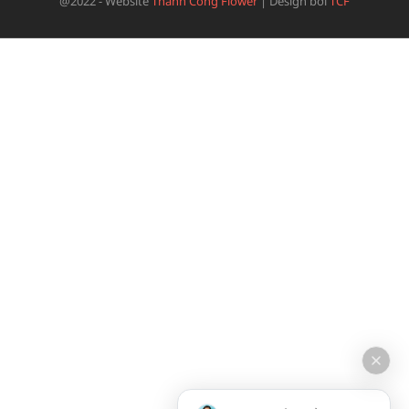
@2022 - Website
Thành Công Flower
|
Design bởi
TCF